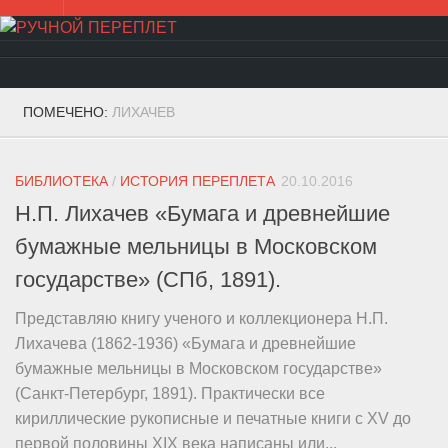
Перейти
к
содержанию
ПОМЕЧЕНО:
ЛИХАЧЕВ
БИБЛИОТЕКА
/
ИСТОРИЯ ПЕРЕПЛЕТА
20.10.2016
Н.П. Лихачев «Бумага и древнейшие
бумажные мельницы в Московском
государстве» (СПб, 1891).
Представляю книгу ученого и коллекционера Н.П.
Лихачева (1862-1936) «Бумага и древнейшие
бумажные мельницы в Московском государстве»
(Санкт-Петербург, 1891). Практически все
кириллические рукописные и печатные книги с XV до
первой половины XIX века написаны или...