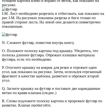
толщине картона влево и вправо от меток, как показано на
рисунке.
I-M. Лист необходимо разрезать и отбиговать, как показано на
рис I-М. На рисунках показаны разрезы и биги только по
правой стороне листа. На левой они делаются симметрично
показанным.
N. Сложите футляр, поместив внутрь книгу.
O. Положите полоску картона под крышку. Убедитесь, что
полоска длиннее футляра. Обрежьте излишки материала
футляра, если это необходимо.
P. Отогните крышку на коврик для резки и отрежьте один
угол, как показано на рисунке. Затем, используя отрезанный
фрагмент в качестве шаблона, разметьте и обрежьте второй
угол.
Q. Загните крышку на футляр и поставьте две карандашные
метки по краям клапана (см.рис.)
R. Снова подложите полоску картона и прорежьте футляр по
разметке. Клапан пробигуйте.